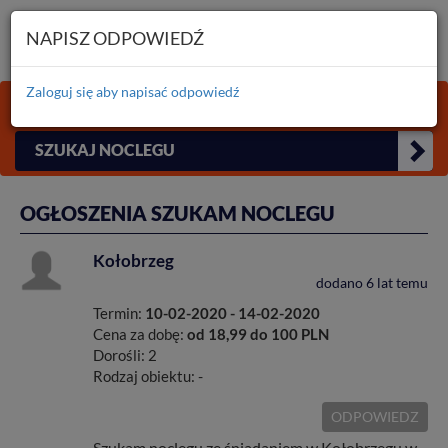
NAPISZ ODPOWIEDŹ
Menu
Zaloguj się aby napisać odpowiedź
SZUKAJ NOCLEGU
OGŁOSZENIA SZUKAM NOCLEGU
Kołobrzeg
dodano
6 lat temu
Termin:
10-02-2020 - 14-02-2020
Cena za dobę:
od 18,99 do 100 PLN
Dorośli: 2
Rodzaj obiektu: -
ODPOWIEDZ
Szukam noclegu ze śniadaniem w Kołobrzegu w