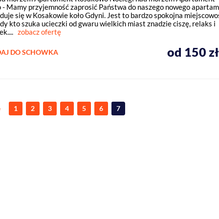
- Mamy przyjemność zaprosić Państwa do naszego nowego apartam
jduje się w Kosakowie koło Gdyni. Jest to bardzo spokojna miejscowo
dy kto szuka ucieczki od gwaru wielkich miast znadzie ciszę, relaks i
k....
zobacz ofertę
od 150 z
AJ DO SCHOWKA
e
1
2
3
4
5
6
7