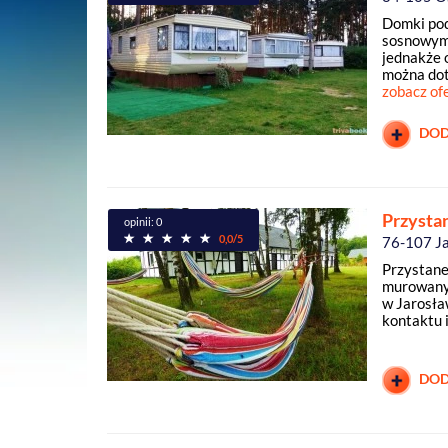
Domki pod
sosnowym 
jednakże o
można dotr
zobacz of
DOD
Przysta
opinii: 0
0,0/5
76-107 J
Przystane
murowanyc
w Jarosła
kontaktu 
DOD