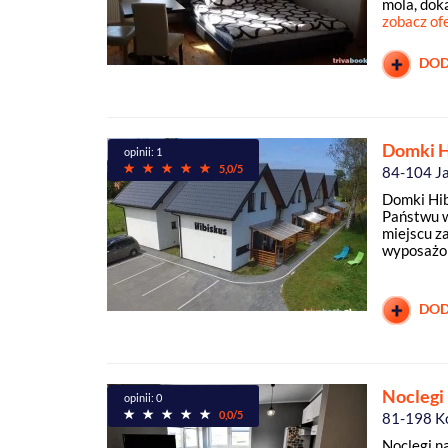
mola, dok
zobacz of
DOD
Domki H
opinii: 1
5,0/5
84-104 Ja
Domki Hi
Państwu w
miejscu z
wyposażon
DOD
Noclegi
opinii: 0
0,0/5
81-198 K
Noclegi 