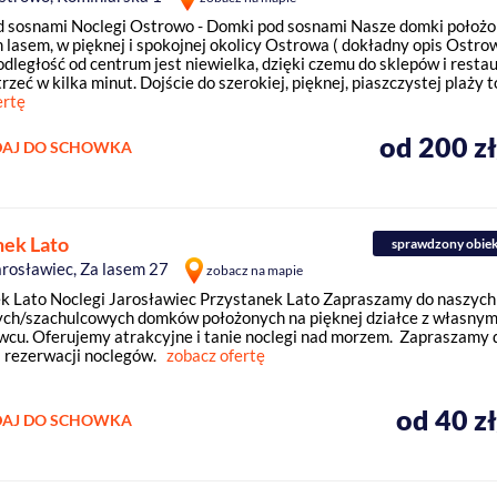
 sosnami Noclegi Ostrowo - Domki pod sosnami Nasze domki położo
lasem, w pięknej i spokojnej okolicy Ostrowa ( dokładny opis Ostrow
dległość od centrum jest niewielka, dzięki czemu do sklepów i restau
zeć w kilka minut. Dojście do szerokiej, pięknej, piaszczystej plaży to
ertę
od 200 z
AJ DO SCHOWKA
nek Lato
sprawdzony obie
arosławiec, Za lasem 27
zobacz na mapie
k Lato Noclegi Jarosławiec Przystanek Lato Zapraszamy do naszych
h/szachulcowych domków położonych na pięknej działce z własnym
wcu. Oferujemy atrakcyjne i tanie noclegi nad morzem. Zapraszamy 
i rezerwacji noclegów.
zobacz ofertę
od 40 z
AJ DO SCHOWKA