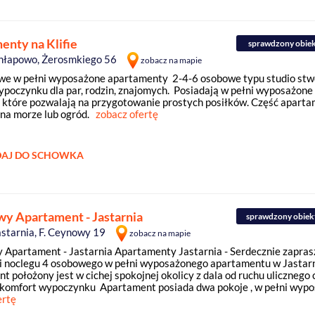
enty na Klifie
sprawdzony obie
hłapowo, Żerosmkiego 56
zobacz na mapie
e w pełni wyposażone apartamenty 2-4-6 osobowe typu studio stw
ypoczynku dla par, rodzin, znajomych. Posiadają w pełni wyposażon
które pozwalają na przygotowanie prostych posiłków. Część apart
na morze lub ogród.
zobacz ofertę
AJ DO SCHOWKA
wy Apartament - Jastarnia
sprawdzony obiek
astarnia, F. Ceynowy 19
zobacz na mapie
 Apartament - Jastarnia Apartamenty Jastarnia - Serdecznie zapra
i noclegu 4 osobowego w pełni wyposażonego apartamentu w Jastarn
 położony jest w cichej spokojnej okolicy z dala od ruchu ulicznego 
komfort wypoczynku Apartament posiada dwa pokoje , w pełni wypos
ertę