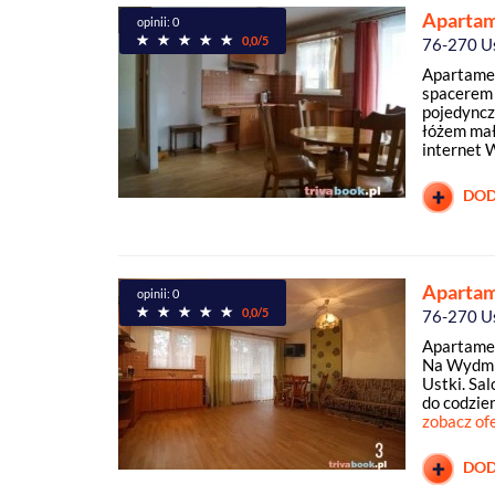
Apartam
opinii: 0
0,0/5
76-270 U
Apartamen
spacerem 
pojedyncz
łóżem mał
internet W
DOD
Apartam
opinii: 0
0,0/5
76-270 U
Apartamen
Na Wydmie
Ustki. Sa
do codzien
zobacz of
DOD