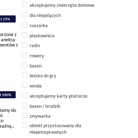
akceptujemy zwierzęta domowe
dla niepalących
kt 25%
suszarka
orzone z
piaskownica
e aneksy
amentów z
radio
rowery
basen
boisko do gry
winda
t 100%
akceptujemy karty płatnicze
basen / brodzik
szamy do
i.
zmywarka
co
obiekt przystosowany dla
ażną...
niepełosprawnych