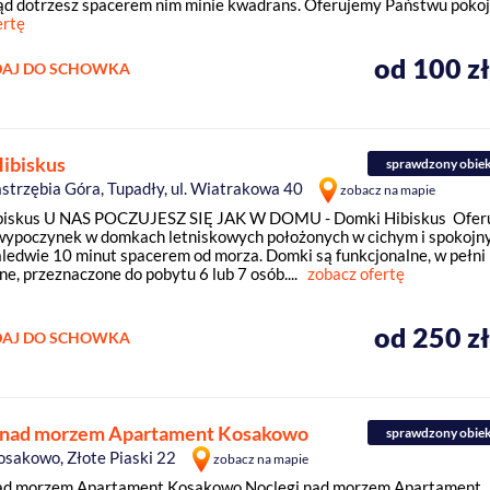
ąd dotrzesz spacerem nim minie kwadrans. Oferujemy Państwu pokoje
ertę
od 100 z
AJ DO SCHOWKA
ibiskus
sprawdzony obie
strzębia Góra, Tupadły, ul. Wiatrakowa 40
zobacz na mapie
biskus U NAS POCZUJESZ SIĘ JAK W DOMU - Domki Hibiskus Ofer
ypoczynek w domkach letniskowych położonych w cichym i spokoj
aledwie 10 minut spacerem od morza. Domki są funkcjonalne, w pełni
e, przeznaczone do pobytu 6 lub 7 osób....
zobacz ofertę
od 250 z
AJ DO SCHOWKA
 nad morzem Apartament Kosakowo
sprawdzony obie
osakowo, Złote Piaski 22
zobacz na mapie
nad morzem Apartament Kosakowo Noclegi nad morzem Apartament