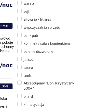
ł/noc
wanna
sejf
siłownia / fitness
kt 75%
wypożyczalnia sprzętu
bar / pub
ławowo
a pokoje
kominek / sala z komienkiem
 kuchenny
ście...
palenie dozwolone
jacuzzi
ł/noc
sauna
tenis
Akceptujemy "Bon Turystyczny
kt 50%
500+"
bilard
lisko
klimatyzacja
rtu i