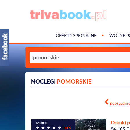
OFERTY SPECJALNE
WOLNE P
NOCLEGI
POMORSKIE
poprzedni
Domki p
opinii: 0
0,0/5
84-105 O