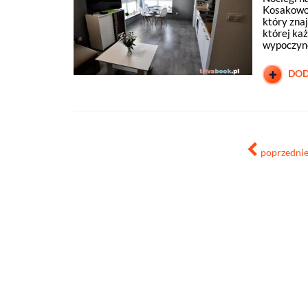
Kosakowo 
który zna
której każ
wypoczyne
DOD
poprzedni