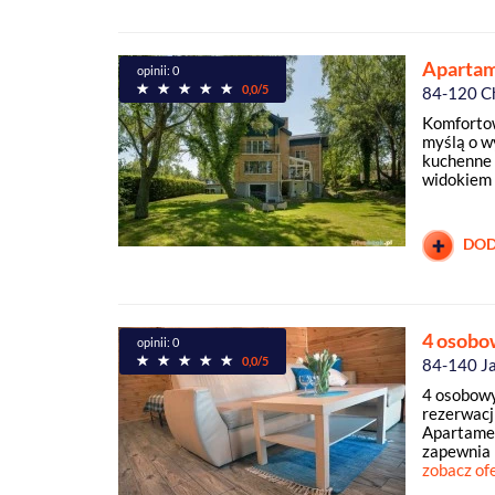
Apartam
opinii: 0
0,0/5
84-120 C
Komfortow
myślą o w
kuchenne 
widokiem 
DOD
4 osobo
opinii: 0
0,0/5
84-140 J
4 osobowy
rezerwacj
Apartament
zapewnia 
zobacz of