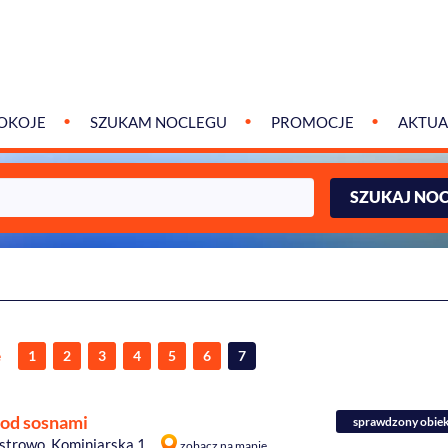
OKOJE
SZUKAM NOCLEGU
PROMOCJE
AKTUA
SZUKAJ NO
e
1
2
3
4
5
6
7
od sosnami
sprawdzony obie
strowo, Kominiarska 1
zobacz na mapie