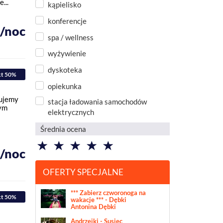
...
kąpielisko
konferencje
ł/noc
spa / wellness
wyżywienie
dyskoteka
kt 50%
opiekunka
ujemy
stacja ładowania samochodów
nym
elektrycznych
Średnia ocena
ł/noc
OFERTY SPECJALNE
*** Zabierz czworonoga na
kt 50%
wakacje *** - Dębki
Antonina Dębki
Andrzejki - Susiec