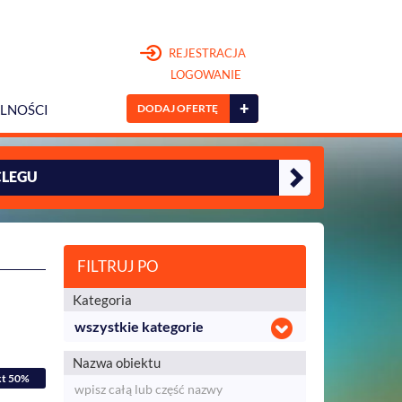
REJESTRACJA
LOGOWANIE
+
DODAJ OFERTĘ
LNOŚCI
CLEGU
FILTRUJ PO
Kategoria
wszystkie kategorie
Nazwa obiektu
kt 50%