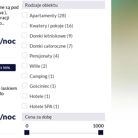
Rodzaje obiektu
ne są pod
a ),
Apartamenty (28)
racji
...
Kwatery i pokoje (16)
Domki letniskowe (9)
ł/noc
Domki całoroczne (7)
Pensjonaty (4)
Wille (2)
kt 50%
Camping (1)
Gościniec (1)
 laskiem
do
Hotele (1)
Hotele SPA (1)
ł/noc
Cena za dobę
0
1000