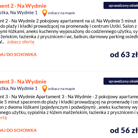
ent 2 - Na Wydmie
sprawdzony obie
stka, Na Wydmie 1
zobacz na mapie
t 2 - Na Wydmie 2 pokojowy apartament na ul. Na Wydmie 5 minut
do plaży i kładki prowadzącej na promenadę i centrum Ustki. Salon 
ymi łóżkami, aneks kuchenny wyposażony do codziennego użytku, syp
żeńskim, łazienka z prysznicem i wc, balkon, darmowy parking osiedl
...
zobacz ofertę
od 63 z
AJ DO SCHOWKA
ent 3 - Na Wydmie
sprawdzony obie
stka, Na Wydmie 1
zobacz na mapie
t 3 - Na Wydmie Apartament 3 - Na Wydmie - 2 pokojowy apartamen
 5 minut spacerem do plaży i kładki prowadzącej na promenadę i c
lon z dwoma łóżkami (pojedynczym i podwójnym) , aneks kuchenny w
nego użytku, sypialnia z łóżem małżeńskim, łazienka z prysznicem i wc
ertę
od 56 z
AJ DO SCHOWKA