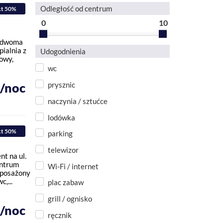
Odległość od centrum
kt 50%
0
10
z dwoma
ialnia z
Udogodnienia
owy,
wc
ł/noc
prysznic
naczynia / sztućce
lodówka
kt 50%
parking
telewizor
t na ul.
entrum
Wi-Fi / internet
yposażony
,...
plac zabaw
grill / ognisko
ł/noc
ręcznik