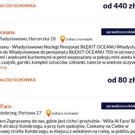
od 440 z
AJ DO SCHOWKA
Oceanu
sprawdzony obie
ładysławowo, Harcerska 18
zobacz na mapie
ceanu - Władysławowo Noclegi Pensjonat BŁĘKIT OCEANU Władys
m do Władysławowa do pensjonatu BŁĘKIT OCEANU 700 m od morz
ami i aneksami kuchennymi w pełni wyposażony w pokoju mini aneks
 czajnik, garnki, komplet sztućców, szklanki, talerze w aneksie oczywi
ertę
od 80 z
AJ DO SCHOWKA
 Faro
sprawdzony obie
ołobrzeg, Portowa 27
zobacz na mapie
aro Zapraszamy do nas, gdzie jest cicho i przytulnie - Willa Al Faro! B
h atrakcji Kołobrzegu, a przy tym spokojnie. Czekamy na Ciebie w
owej strefie Kołobrzegu, w miejscu z widokiem na rzekę, w pobliżu po