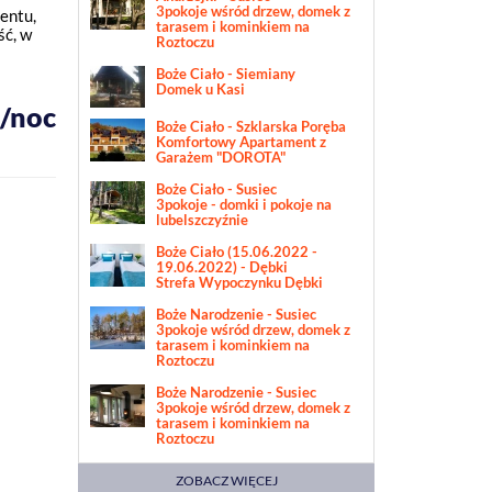
3pokoje wśród drzew, domek z
entu,
tarasem i kominkiem na
ść, w
Roztoczu
Boże Ciało - Siemiany
Domek u Kasi
ł/noc
Boże Ciało - Szklarska Poręba
Komfortowy Apartament z
Garażem "DOROTA"
Boże Ciało - Susiec
3pokoje - domki i pokoje na
lubelszczyźnie
Boże Ciało (15.06.2022 -
19.06.2022) - Dębki
Strefa Wypoczynku Dębki
Boże Narodzenie - Susiec
3pokoje wśród drzew, domek z
tarasem i kominkiem na
Roztoczu
Boże Narodzenie - Susiec
3pokoje wśród drzew, domek z
tarasem i kominkiem na
Roztoczu
ZOBACZ WIĘCEJ